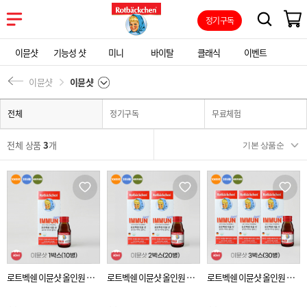
정기구독
이뮨샷
기능성 샷
미니
바이탈
클래식
이벤트
이뮨샷
이뮨샷
전체
정기구독
무료체험
전체 상품
3
개
로트벡쉔 이뮨샷 올인원 비
로트벡쉔 이뮨샷 올인원 비
로트벡쉔 이뮨샷 올인원 비
타민 플러스 1BOX(10병)
타민 플러스 2BOX(20병)
타민 플러스 3BOX(30병)