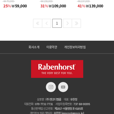
￦
79,000
￦
158,000
￦
237,000
25
%
￦
59,000
31
%
￦
109,000
41
%
￦
139,000
1
회사소개
이용약관
개인정보처리방침
상호명 :
(주)젠코디벨롭
대표 :
유한정
대표전화 :
070-7731-7731
사업자등록번호 :
737-88-00395
통신판매업 신고번호 :
제2017-서울영등포-0185호
개인정보 처리 책임자 :
유한정
(genco@genco.kr)