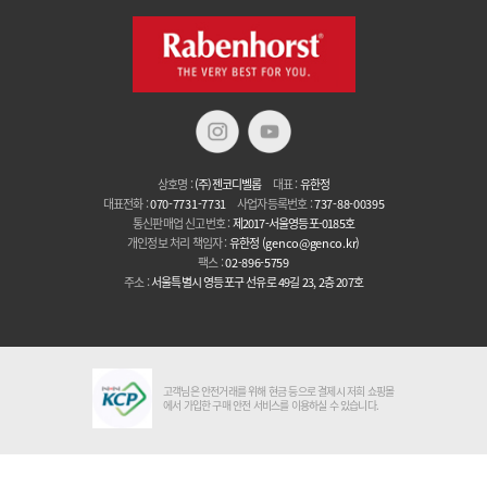
상호명 :
(주)젠코디벨롭
대표 :
유한정
대표전화 :
070-7731-7731
사업자등록번호 :
737-88-00395
통신판매업 신고번호 :
제2017-서울영등포-0185호
개인정보 처리 책임자 :
유한정
(genco@genco.kr)
팩스 :
02-896-5759
주소 :
서울특별시 영등포구 선유로 49길 23, 2층 207호
고객님은 안전거래를 위해 현금 등으로 결제시 저희 쇼핑몰
에서 가입한 구매 안전 서비스를 이용하실 수 있습니다.