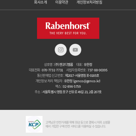
회사소개
이용약관
개인정보처리방침
상호명 :
(주)젠코디벨롭
대표 :
유한정
대표전화 :
070-7731-7731
사업자등록번호 :
737-88-00395
통신판매업 신고번호 :
제2017-서울영등포-0185호
개인정보 처리 책임자 :
유한정
(genco@genco.kr)
팩스 :
02-896-5759
주소 :
서울특별시 영등포구 선유로 49길 23, 2층 207호
고객님은 안전거래를 위해 현금 등으로 결제시 저희 쇼핑몰
에서 가입한 구매 안전 서비스를 이용하실 수 있습니다.