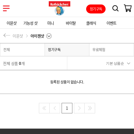
정기구독
이뮨샷
기능성 샷
미니
바이탈
클래식
이벤트
이뮨샷
아이젠샷
전체
정기구독
무료체험
전체 상품
0
개
등록된 상품이 없습니다.
1