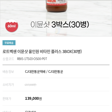
로트벡쉔 이뮨샷 올인원 비타민 플러스 3BOX(30병)
상품코드
RBIS-1TS03-OS00-P0T
배송정보
CJ대한통운택배 / CJ대한통운
소비자가
237,000
원
139,000
판매가
원