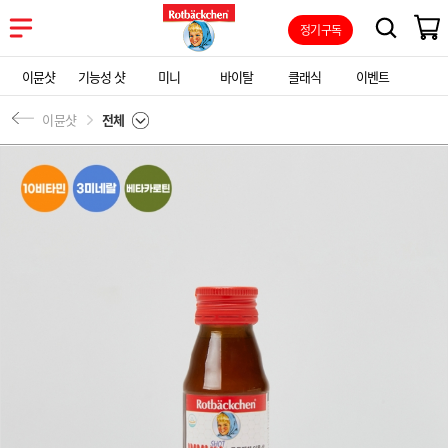
정기구독
이뮨샷
기능성 샷
미니
바이탈
클래식
이벤트
이뮨샷
전체