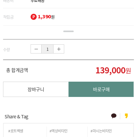
배송비
무료배송
1,390
적립금
P
원
수량
139,000
원
총 합계금액
장바구니
바로구매
Share & Tag
#로트벡쉔
#액상비타민
#마시는비타민