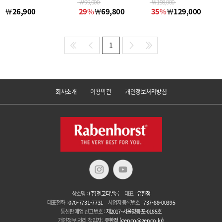
￦
99,000
￦
198,000
￦
26,900
29
%
￦
69,800
35
%
￦
129,000
1
회사소개
이용약관
개인정보처리방침
상호명 :
(주)젠코디벨롭
대표 :
유한정
대표전화 :
070-7731-7731
사업자등록번호 :
737-88-00395
통신판매업 신고번호 :
제2017-서울영등포-0185호
개인정보 처리 책임자 :
유한정
(genco@genco.kr)