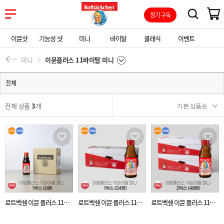
정기구독
이뮨샷
기능성 샷
미니
바이탈
클래식
이벤트
미니
이뮨플러스 11바이탈 미니
전체
전체 상품
3
개
로트벡쉔 이뮨 플러스 11바
로트벡쉔 이뮨 플러스 11바
로트벡쉔 이뮨 플러스 11바
이탈 미니 1박스 (6병)
이탈 미니 1박스 (24병)
이탈 미니 2박스 (48병)