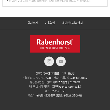
비회원 구매 시에는 쇼핑몰의 할인/적립 등의 혜택을 받으실 수 없습니다.
회사소개
이용약관
개인정보처리방침
상호명 :
(주)젠코디벨롭
대표 :
유한정
대표전화 :
070-7731-7731
사업자등록번호 :
737-88-00395
통신판매업 신고번호 :
제2017-서울영등포-0185호
개인정보 처리 책임자 :
유한정
(genco@genco.kr)
팩스 :
02-896-5759
주소 :
서울특별시 영등포구 선유로 49길 23, 2층 207호