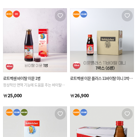
로트벡쉔 바이탈 이뮨 1병
로트벡쉔 이뮨 플러스 11바이탈 미니 1박스
(6병)
정상적인 면역 기능에 도움을 주는 바이탈 이
뮨
￦
25,000
￦
26,900