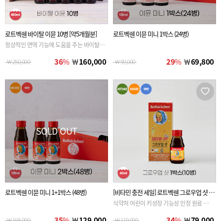
로트벡쉔 바이탈 이뮨 10병 [약5개월분]
로트벡쉔 이뮨 미니 1박스 (24병)
정상적인 면역 기능에 도움을 주는 바이탈 이
뮨
36
%
￦
160,000
29
%
￦
69,800
￦
250,000
￦
99,000
SOLD OUT
로트벡쉔 이뮨 미니 1+1박스 (48병)
[비타민 충전 세일] 로트벡쉔 그로우업 샷 60
ml 1박스(10병)
식약처 어린이 키성장 기능성 인정 원료 황기
추출물등 복합물(HT042) 사용
35
%
￦
129,000
34
%
￦
79,000
￦
198,000
￦
119,000