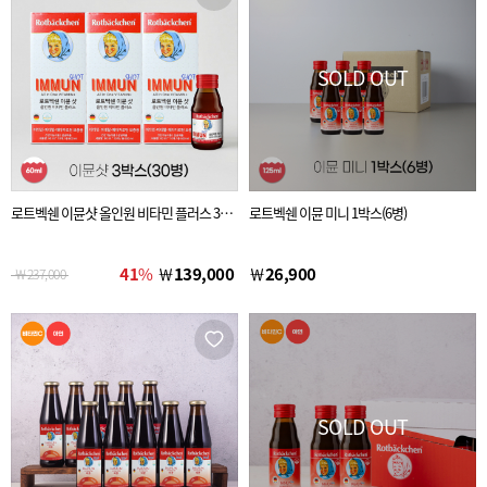
SOLD OUT
로트벡쉔 이뮨샷 올인원 비타민 플러스 3BO
로트벡쉔 이뮨 미니 1박스(6병)
X(30병)
41
%
￦
139,000
￦
26,900
￦
237,000
SOLD OUT