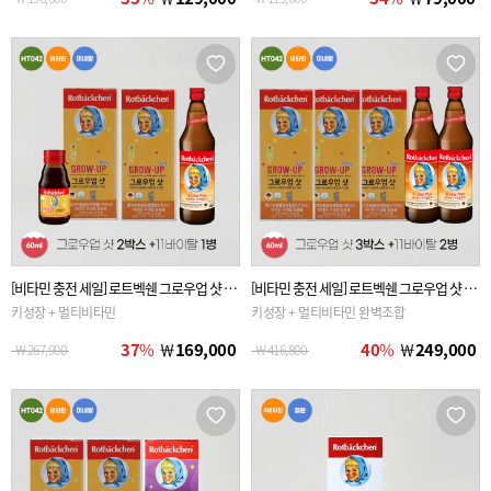
[비타민 충전 세일] 로트벡쉔 그로우업 샷 60
[비타민 충전 세일] 로트벡쉔 그로우업 샷 60
ml 2박스(20병) + 11바이탈 플러스 700ml 1
ml 3박스(30병) + 11바이탈 플러스 700ml 2
키성장 + 멀티비타민
키성장 + 멀티비타민 완벽조합
병
병
37
%
￦
169,000
40
%
￦
249,000
￦
267,900
￦
416,800