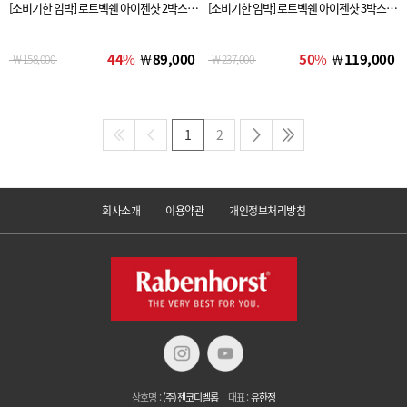
[소비기한 임박] 로트벡쉔 아이젠샷 2박스(2
[소비기한 임박] 로트벡쉔 아이젠샷 3박스(3
0병)
0병)
44
%
￦
89,000
50
%
￦
119,000
￦
158,000
￦
237,000
1
2
회사소개
이용약관
개인정보처리방침
상호명 :
(주)젠코디벨롭
대표 :
유한정