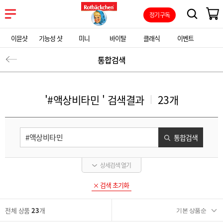
정기구독
이뮨샷
기능성 샷
미니
바이탈
클래식
이벤트
통합검색
'#액상비타민 ' 검색결과
23개
통합검색
상세검색 열기
검색 초기화
전체 상품
23
개