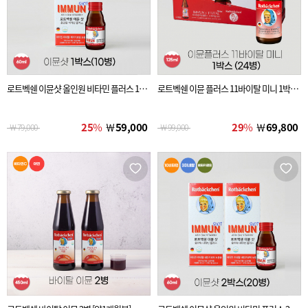
로트벡쉔 이뮨샷 올인원 비타민 플러스 1BO
로트벡쉔 이뮨 플러스 11바이탈 미니 1박스
X(10병)
(24병)
25
%
￦
59,000
29
%
￦
69,800
￦
79,000
￦
99,000