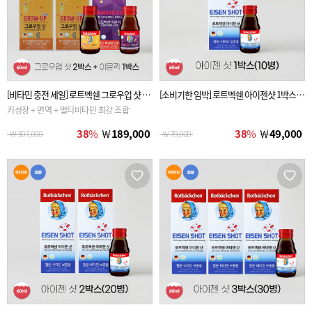
[비타민 충전 세일] 로트벡쉔 그로우업 샷 60
[소비기한 임박] 로트벡쉔 아이젠샷 1박스(1
ml 2박스(20병) + 이뮨킥 60ml 1박스 (10병)
0병)
키성장 + 면역 + 멀티비타민 최강 조합
38
%
￦
189,000
38
%
￦
49,000
￦
307,000
￦
79,000