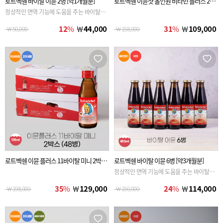
로트벡쉔 바이탈 이뮨 2병 [약1개월분]
로트벡쉔 이뮨샷 올인원 비타민 플러스 2BO
X(20병)
정상적인 면역 기능에 도움을 주는 바이탈 이
뮨
12
%
￦
44,000
31
%
￦
109,000
￦
50,000
￦
158,000
로트벡쉔 이뮨 플러스 11바이탈 미니 2박스
로트벡쉔 바이탈 이뮨 6병 [약3개월분]
(48병)
정상적인 면역 기능에 도움을 주는 바이탈 이
뮨
35
%
￦
129,000
24
%
￦
114,000
￦
198,000
￦
150,000