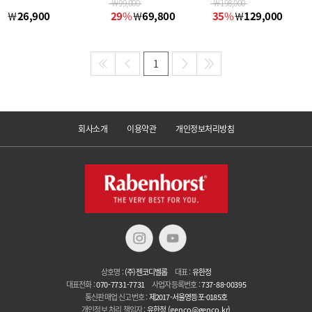
￦
99,000
￦
198,000
￦
26,900
29
%
￦
69,800
35
%
￦
129,000
1
회사소개
이용약관
개인정보처리방침
상호명 :
(주)젠코디벨롭
대표 :
유한정
대표전화 :
070-7731-7731
사업자등록번호 :
737-88-00395
통신판매업 신고번호 :
제2017-서울영등포-0185호
개인정보 처리 책임자 :
유한정
(genco@genco.kr)