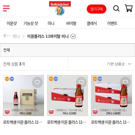
정기구독
이뮨샷
기능성 샷
미니
바이탈
클래식
이벤트
미니
이뮨플러스 11바이탈 미니
전체
전체 상품
3
개
로트벡쉔 이뮨 플러스 11바
로트벡쉔 이뮨 플러스 11바
로트벡쉔 이뮨 플러스 11바
이탈 미니 1박스 (6병)
이탈 미니 1박스 (24병)
이탈 미니 2박스 (48병)