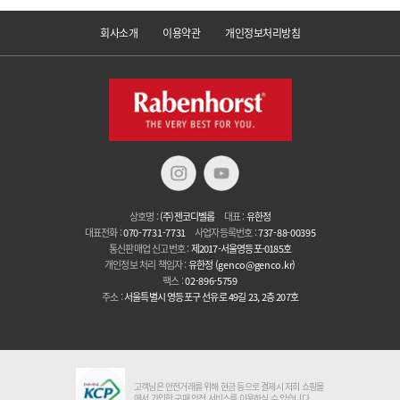
회사소개
이용약관
개인정보처리방침
상호명 :
(주)젠코디벨롭
대표 :
유한정
대표전화 :
070-7731-7731
사업자등록번호 :
737-88-00395
통신판매업 신고번호 :
제2017-서울영등포-0185호
개인정보 처리 책임자 :
유한정
(genco@genco.kr)
팩스 :
02-896-5759
주소 :
서울특별시 영등포구 선유로 49길 23, 2층 207호
고객님은 안전거래를 위해 현금 등으로 결제시 저희 쇼핑몰
에서 가입한 구매 안전 서비스를 이용하실 수 있습니다.